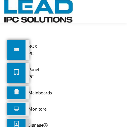
Menü
PRODUKTE
UNTERNEHMEN
SERVICE
KONTAKT
BOX
DE
PC
NEWS
Panel
PC
Mainboards
Monitore
Signage