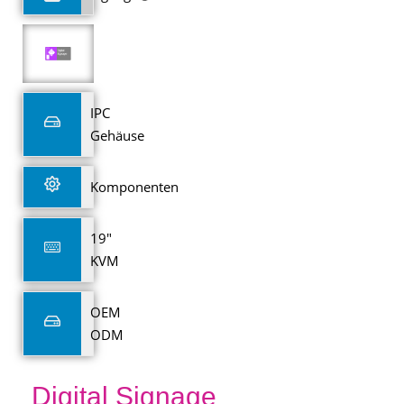
IPC
Gehäuse
Komponenten
19"
KVM
OEM
ODM
Digital Signage